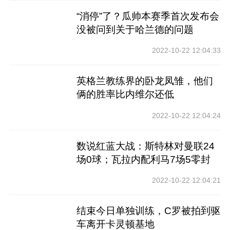
“消停”了？瓜帅本赛季首次发布会
没被问到关于哈兰德的问题
2022-10-22 12:04:33
英格兰教练界的卧龙凤雏，他们
俩的胜率比内维尔还低
2022-10-22 12:04:24
数说红蓝大战：斯特林对曼联24
场0球；瓦拉内配利马7场5零封
2022-10-22 12:04:21
结束今日单独训练，C罗被拍到驱
车离开卡灵顿基地