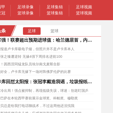
西甲
足球录像
足球集锦
足球视频
亚冠
篮球录像
篮球集锦
篮球视频
头条
足球
篮球
强！联赛超出预期进球值：哈兰德居首，内马尔、巴尔韦德在列
图报道卢卡库吸电子烟，但照片并不是卢卡库本人
张之臻遭逆转 无缘4强下周排名进前100
差！因西涅同猛龙队员埃尔南戈麦斯合影
没好全，卢卡库无缘下一场对阵佛罗伦萨的比赛
库回怼太阳报：张冠李戴造我谣，垃圾报纸等着我律师函吧
爆冷出局！强点被抑制，再现低级失误，球迷：别老盯国乒
！巴萨在本轮西甲赛前展示金球奖、科帕奖、穆勒奖
老贝总是给我打电话聊战术，不过这周他还没找我