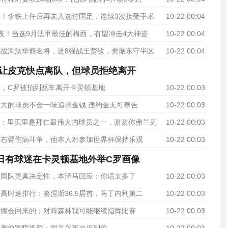
！李铁上任后再未入选过国足，连续3次接受手术
10-22 00:04
夜！当选9月法甲最佳的梅西，有望冲击4大神迹
10-22 00:04
战淘汰华裔名将，进8强战王楚钦，樊振东守半区
10-22 00:04
让皮克快点离队，但球员拒绝离开
，C罗被拍到驱车离开卡灵顿基地
10-22 00:03
大的球员不会一味追求金钱 违约金无可奉告
10-22 00:03
内斯：里贝里是拜仁最伟大的球员之一，谢谢你弗兰克
10-22 00:03
与右臂伤病斗争，他本人对参加世界杯保持乐观
10-22 00:03
日有球迷在卡灵顿基地外举C罗画像
法国队更具决定性，本泽马回应：你话太多了
10-22 00:03
高时速排行：努涅斯36.5居首，马丁内利第二
10-22 00:03
拉德会回来的；对阵森林我可能继续指挥比赛
10-22 00:03