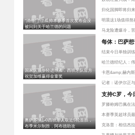
归化国脚即将归来
明晨这1场值得熬
“消停”了？瓜帅本赛季首次发布会没
被问到关于哈兰德的问题
马龙险遭爆冷，苦
每体：巴萨想
结束今日单独训练
哈兰德经纪人：伟
国家队最年轻进球者，西班牙队官方
卡恩&amp;赫
祝贺加维赢得金童奖
记者：诺伊尔正
支持C罗，今
罗滕称姆巴佩在
本赛季英超球员最
奥萨苏纳1-0西班牙人取近5轮首胜，
克洛普：相信杰
布季米尔制胜，阿布德助攻