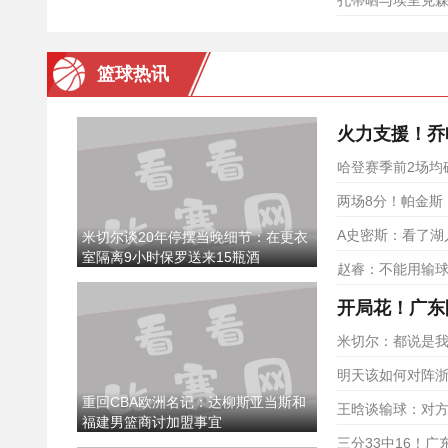
孔蒂晒与埃里克
篮球热讯
哈登赛季前2场均砍
两场8分！帕金斯
A史密斯：看了湖
米切尔谈20年停摆当晚细节：在更衣
室隔离9小时保罗送来15瓶酒
赵睿：不能用输
开局花！广东
米切尔：都说是
明天该如何对阵浙
重回CBA欧洲名记：达柳斯亚当斯和
王晗谈输球：对方
福建男篮商讨加盟事宜
三分33中16！广