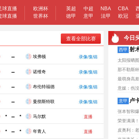
足球直播
欧洲杯
英超
中超
NBA
CBA
篮球直播
世界杯
德甲
意甲
法甲
欧冠
今日
查看全部比赛
射术
西甲
-
埃弗顿
录像/集锦
太阳报晒
那不勒斯杯
-
诺维奇
录像/集锦
最萌身高
-
布伦特福德
录像/集锦
意媒：伤
卢卡
意甲
-
曼彻斯特联
录像/集锦
张本智和
*
-
*
马尔默
直播
荣誉满满
皮奥利：
*
-
*
年青人
直播