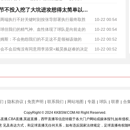
李春江：第一节不投入挖了大坑进攻想得太简单以致成功率极低
防两端执行不好关键时刻按张导部署执行最终取胜
10-22 00:54
输球但我们的精气神、血性体现了球队是向前走的
10-22 00:54
詹姆斯：不会抱怨我们的不足这不是领袖该做的
10-22 00:52
会不会后悔没有同意用李添荣+戴昊换赵睿的决定
10-22 00:52
们
隐私协议
免责声明
联系我们
网站地图
专题
球队
联赛
合
|
|
|
|
|
|
|
|
CopyRight © 2024 KKBSW.COM All Right Reserved.
A直播,CBA直播,英超直播，西甲直播等信息转载于各大门户网站或媒体报刊,如有侵权
意 见及表达方式，和足球直播无任何关系，如有违反国家法律规定，足球直播有权随