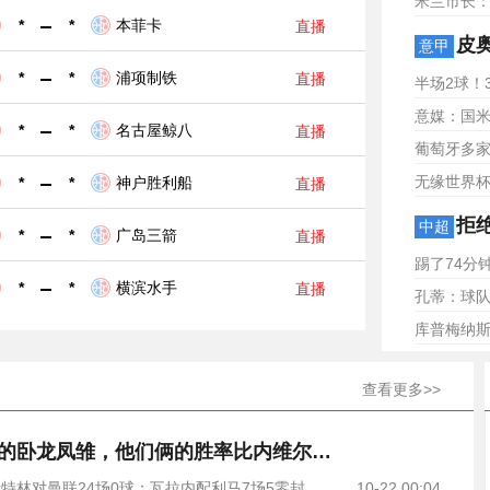
米兰市长
*
-
*
本菲卡
直播
皮奥
意甲
*
-
*
浦项制铁
直播
半场2球！
意媒：国
*
-
*
名古屋鲸八
直播
葡萄牙多
无缘世界杯
*
-
*
神户胜利船
直播
拒绝
中超
*
-
*
广岛三箭
直播
踢了74分
*
-
*
横滨水手
直播
孔蒂：球队
库普梅纳
查看更多>>
英格兰教练界的卧龙凤雏，他们俩的胜率比内维尔还低
特林对曼联24场0球；瓦拉内配利马7场5零封
10-22 00:04