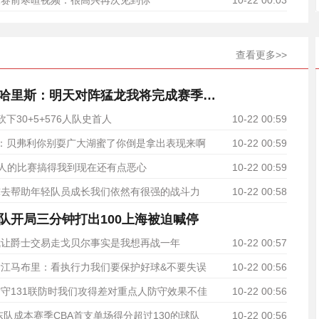
森赛前寒暄视频：很高兴再次见到你
10-22 00:03
查看更多>>
火力支援！乔哈里斯：明天对阵猛龙我将完成赛季首秀
下30+5+576人队史首人
10-22 00:59
：贝弗利你别耍广大湖蜜了你倒是拿出表现来啊
10-22 00:59
人的比赛搞得我到现在还有点恶心
10-22 00:59
球去帮助年轻队员成长我们依然有很强的战斗力
10-22 00:58
队开局三分钟打出100上海被迫喊停
我让爵士交易走戈贝尔事实是我想再战一年
10-22 00:57
江马布里：看执行力我们要保护好球&不要失误
10-22 00:56
守131联防时我们攻得差对重点人防守效果不佳
10-22 00:56
东队成本赛季CBA首支单场得分超过130的球队
10-22 00:56