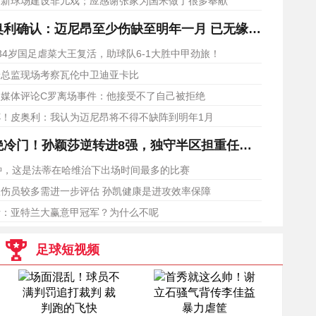
：新球场建设非儿戏；应感谢张家为国米做了很多奉献
利确认：迈尼昂至少伤缺至明年一月 已无缘本届世界杯
34岁国足虐菜大王复活，助球队6-1大胜中甲劲旅！
米总监现场考察瓦伦中卫迪亚卡比
家媒体评论C罗离场事件：他接受不了自己被拒绝
！皮奥利：我认为迈尼昂将不得不缺阵到明年1月
冷门！孙颖莎逆转进8强，独守半区担重任，王艺迪迎战陈幸同
钟，这是法蒂在哈维治下出场时间最多的比赛
伤员较多需进一步评估 孙凯健康是进攻效率保障
斯：亚特兰大赢意甲冠军？为什么不呢
足球短视频