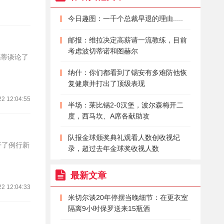
今日趣图：一千个总裁早退的理由.....
邮报：维拉决定高薪请一流教练，目前
考虑波切蒂诺和图赫尔
孔蒂谈论了
纳什：你们都看到了锡安有多难防他恢
复健康并打出了顶级表现
22 12:04:55
半场：莱比锡2-0汉堡，波尔森梅开二
度，西马坎、A席各献助攻
队报金球颁奖典礼观看人数创收视纪
开了例行新
录，超过去年金球奖收视人数
最新文章
22 12:04:33
米切尔谈20年停摆当晚细节：在更衣室
隔离9小时保罗送来15瓶酒