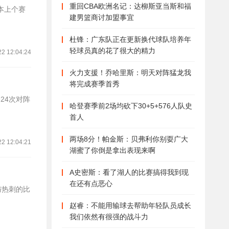
重回CBA欧洲名记：达柳斯亚当斯和福
建男篮商讨加盟事宜
杜锋：广东队正在更新换代球队培养年
轻球员真的花了很大的精力
22 12:04:24
火力支援！乔哈里斯：明天对阵猛龙我
将完成赛季首秀
24次对阵
哈登赛季前2场均砍下30+5+576人队史
首人
两场8分！帕金斯：贝弗利你别耍广大
22 12:04:21
湖蜜了你倒是拿出表现来啊
A史密斯：看了湖人的比赛搞得我到现
在还有点恶心
赵睿：不能用输球去帮助年轻队员成长
我们依然有很强的战斗力