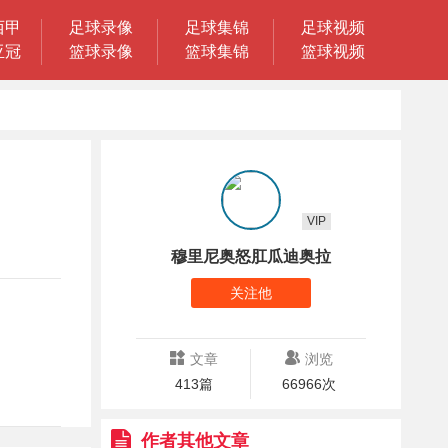
西甲
足球录像
足球集锦
足球视频
亚冠
篮球录像
篮球集锦
篮球视频
VIP
穆里尼奥怒肛瓜迪奥拉
关注他
文章
浏览
413篇
66966次
作者其他文章