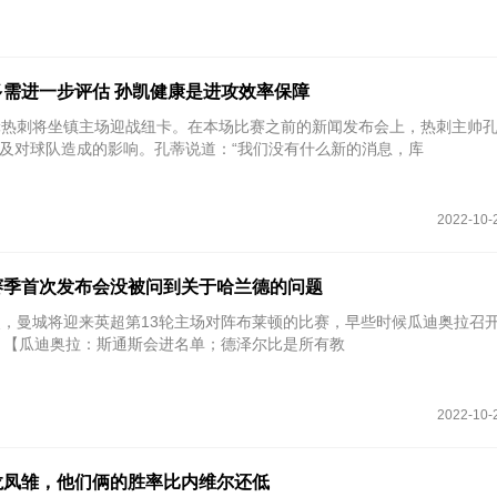
需进一步评估 孙凯健康是进攻效率保障
轮热刺将坐镇主场迎战纽卡。在本场比赛之前的新闻发布会上，热刺主帅
及对球队造成的影响。孔蒂说道：“我们没有什么新的消息，库
2022-10-
赛季首次发布会没被问到关于哈兰德的问题
点，曼城将迎来英超第13轮主场对阵布莱顿的比赛，早些时候瓜迪奥拉召
 相关链接：【瓜迪奥拉：斯通斯会进名单；德泽尔比是所有教
2022-10-
龙凤雏，他们俩的胜率比内维尔还低