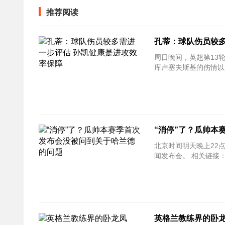
推荐阅读
孔蒂：球队伤员较多
周日晚间，英超第13
库卢塞夫斯基的伤情以
“消停”了？瓜帅本
北京时间明天晚上22
闻发布会。
英格兰教练界的卧