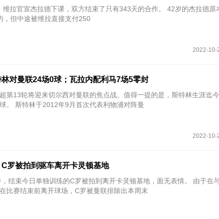
官宣杰拉德下课，双方结束了只有343天的合作。 42岁的杰拉德原本上个赛
 带 得挺好的，但中途被维拉直接支付250
2022-10-
林对曼联24场0球；瓦拉内配利马7场5零封
超第13轮将迎来切尔西对曼联的焦点战。值得一提的是，斯特林生涯迄今
红魔，还没有收获过进球。 斯特林于2012年9月首次代表利物浦对阵曼
2022-10-
，C罗被拍到驱车离开卡灵顿基地
，结束今日单独训练的C罗被拍到离开卡灵顿基地，面无表情。 由于在与热刺的比
在比赛结束前离开球场，C罗被曼联排除出本周末