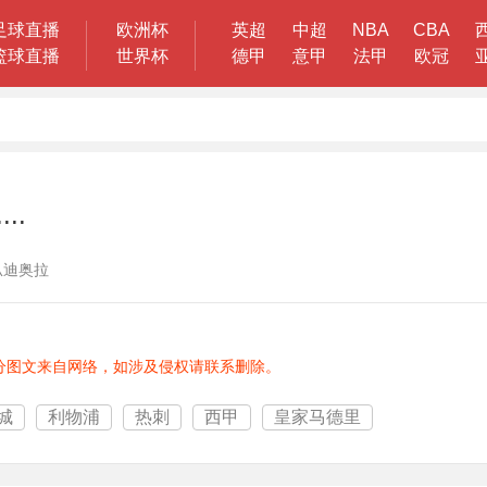
足球直播
欧洲杯
英超
中超
NBA
CBA
篮球直播
世界杯
德甲
意甲
法甲
欧冠
..
肛瓜迪奥拉
分图文来自网络，如涉及侵权请联系删除。
城
利物浦
热刺
西甲
皇家马德里