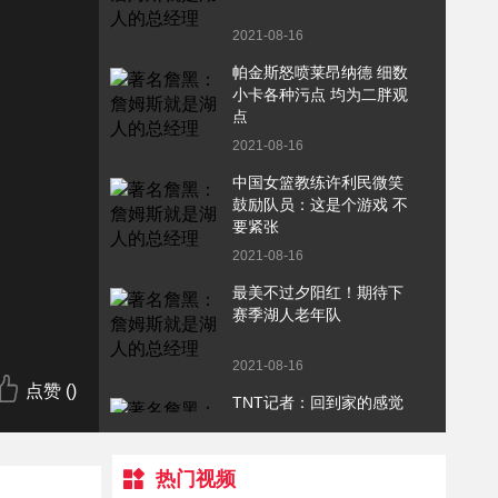
2021-08-16
帕金斯怒喷莱昂纳德 细数
小卡各种污点 均为二胖观
点
2021-08-16
中国女篮教练许利民微笑
鼓励队员：这是个游戏 不
要紧张
2021-08-16
最美不过夕阳红！期待下
赛季湖人老年队
2021-08-16
点赞 (
)
TNT记者：回到家的感觉
如何？威少：Great！
热门视频
2021-08-16