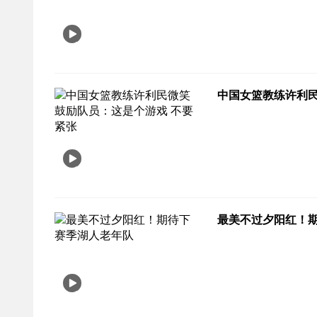
中国女篮教练许利民
最美不过夕阳红！