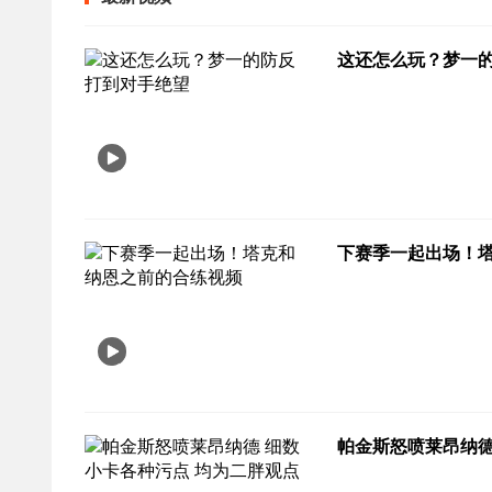
这还怎么玩？梦一
下赛季一起出场！
帕金斯怒喷莱昂纳德