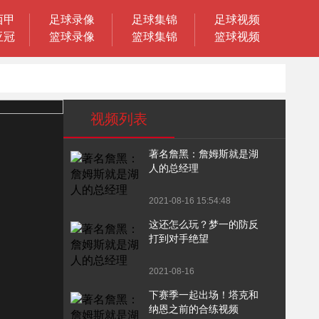
西甲
足球录像
足球集锦
足球视频
亚冠
篮球录像
篮球集锦
篮球视频
视频列表
著名詹黑：詹姆斯就是湖
人的总经理
2021-08-16 15:54:48
这还怎么玩？梦一的防反
打到对手绝望
2021-08-16
下赛季一起出场！塔克和
纳恩之前的合练视频