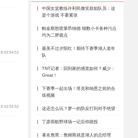
海耶斯被警方电击的视频
中国女篮教练许利民微笑鼓励队员：这
流出 警局正在调查是否过
是个游戏 不要紧张
度使用武力
2021-08-16
帕金斯怒喷莱昂纳德 细数小卡各种污点
苏群：篮网只要三巨头健
均为二胖观点
康就能进总决赛 不需要怎
么引援
最美不过夕阳红！期待下赛季湖人老年
16 03:54:53
队
2021-08-16
名记：阿尔德里奇有意复
TNT记者：回到家的感觉如何？威少：
出 多支球队对他感兴趣
Great！
2021-08-16
下赛季一起出场！塔克和纳恩之前的合
练视频
美娜这粤语口型对的标准
吗？
16 03:54:52
这还怎么玩？梦一的防反打到对手绝望
2021-08-16
丁彦雨航野球场一记后仰跳投
著名詹黑：詹姆斯就是湖人的总经理