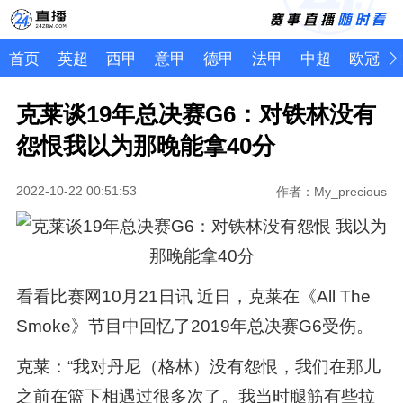
首页
英超
西甲
意甲
德甲
法甲
中超
欧冠
克莱谈19年总决赛G6：对铁林没有
怨恨我以为那晚能拿40分
2022-10-22 00:51:53
作者：My_precious
看看比赛网10月21日讯 近日，克莱在《All The
Smoke》节目中回忆了2019年总决赛G6受伤。
克莱：“我对丹尼（格林）没有怨恨，我们在那儿
之前在篮下相遇过很多次了。我当时腿筋有些拉