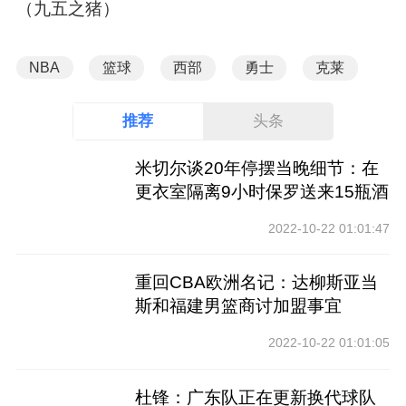
（九五之猪）
NBA
篮球
西部
勇士
克莱
推荐
头条
米切尔谈20年停摆当晚细节：在
更衣室隔离9小时保罗送来15瓶酒
2022-10-22 01:01:47
重回CBA欧洲名记：达柳斯亚当
斯和福建男篮商讨加盟事宜
2022-10-22 01:01:05
杜锋：广东队正在更新换代球队